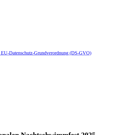
d 14 EU-Datenschutz-Grundverordnung (DS-GVO)
ionalen Nachtschwimmfest 2025