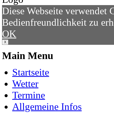
Diese Webseite verwendet 
Bedienfreundlichkeit zu er
OK
X
Main Menu
Startseite
Wetter
Termine
Allgemeine Infos