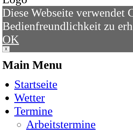
Diese Webseite verwendet 
Bedienfreundlichkeit zu er
OK
X
Main Menu
Startseite
Wetter
Termine
Arbeitstermine