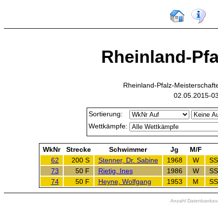
Rheinland-Pfal
Rheinland-Pfalz-Meisterschaf
02.05.2015-03
Sortierung:
Wettkämpfe:
WkNr
Strecke
Schwimmer
Jg
M/F
62
200 S
Stenner, Dr. Sabine
1968
W
SS
73
50 F
Rietig, Ines
1986
W
SS
74
50 F
Heyne, Wolfgang
1953
M
SS
Anzahl Datenbankzugr