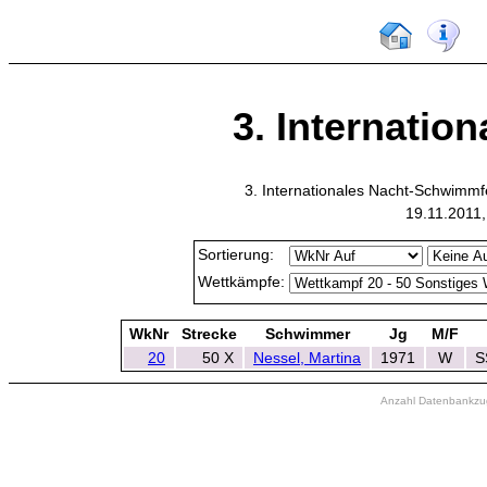
3. Internatio
3. Internationales Nacht-Schwimmf
19.11.2011
Sortierung:
Wettkämpfe:
WkNr
Strecke
Schwimmer
Jg
M/F
20
50 X
Nessel, Martina
1971
W
S
Anzahl Datenbankzugr