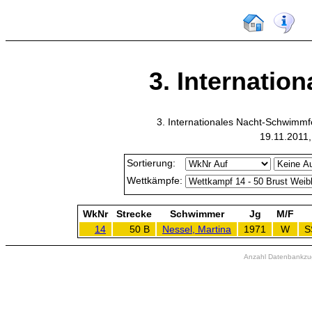
3. Internatio
3. Internationales Nacht-Schwimmf
19.11.2011
Sortierung:
Wettkämpfe:
WkNr
Strecke
Schwimmer
Jg
M/F
14
50 B
Nessel, Martina
1971
W
S
Anzahl Datenbankzugr