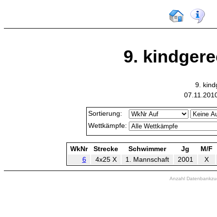
9. kindger
9. kin
07.11.201
Sortierung:
Wettkämpfe:
WkNr
Strecke
Schwimmer
Jg
M/F
6
4x25 X
1. Mannschaft
2001
X
Anzahl Datenbankzugr