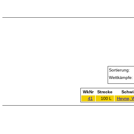
Sortierung:
Wettkämpfe:
WkNr
Strecke
Schw
41
100 L
Heyne, 