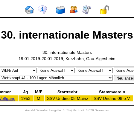
30. internationale Masters
30. internationale Masters
19.01.2019-20.01.2019, Kurzbahn, Gau-Algesheim
immer
Jg
M/F
Startrecht
Stammverein
Wolfgang
1953
M
SSV Undine 08 Mainz
SSV Undine 08 e.V.
Anzahl Datenbankzugriffe: 3, Skriptlaufzeit: 0.029 Sekunden