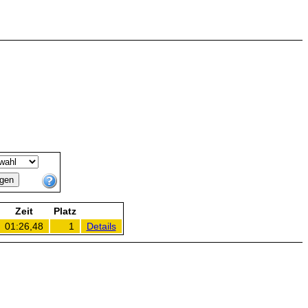
Zeit
Platz
01:26,48
1
Details