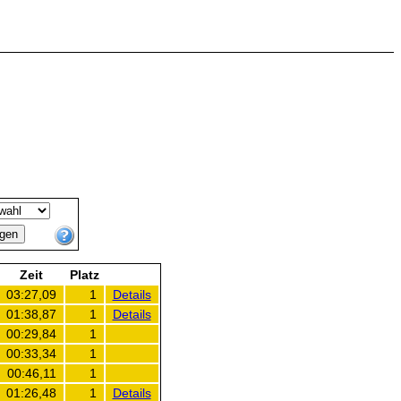
Zeit
Platz
03:27,09
1
Details
01:38,87
1
Details
00:29,84
1
00:33,34
1
00:46,11
1
01:26,48
1
Details