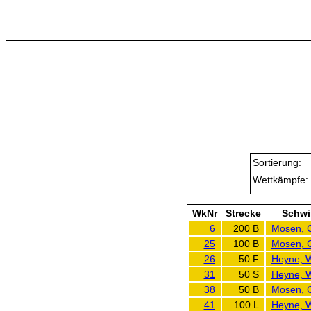
Sortierung:
Wettkämpfe:
WkNr
Strecke
Schw
6
200 B
Mosen, C
25
100 B
Mosen, C
26
50 F
Heyne, 
31
50 S
Heyne, 
38
50 B
Mosen, C
41
100 L
Heyne, 