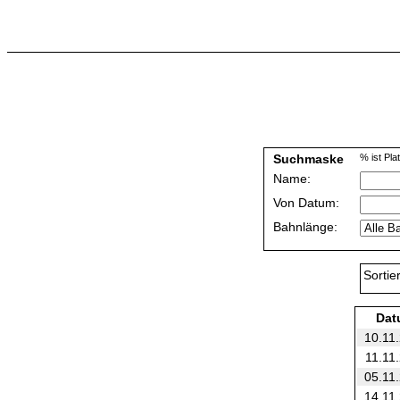
Suchmaske
% ist Plat
Name:
Von Datum:
Bahnlänge:
Sortie
Dat
10.11
11.11
05.11
14.11