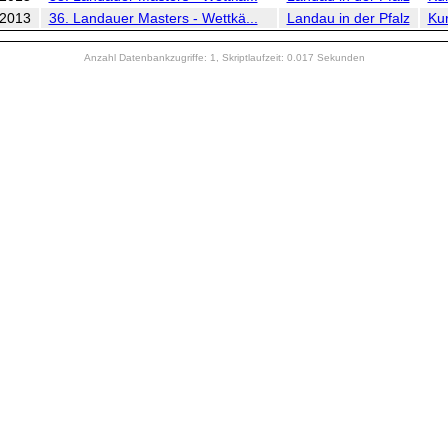
.2013
36. Landauer Masters - Wettkä...
Landau in der Pfalz
Ku
Anzahl Datenbankzugriffe: 1, Skriptlaufzeit: 0.017 Sekunden