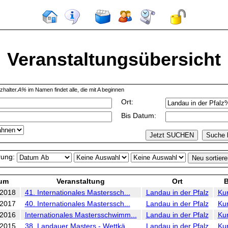
Veranstaltungsübersicht
zhalter.
A%
im Namen findet alle, die mit A beginnen
Ort:
Bis Datum:
rung:
um
Veranstaltung
Ort
.2018
41. Internationales Masterssch...
Landau in der Pfalz
Ku
.2017
40. Internationales Masterssch...
Landau in der Pfalz
Ku
.2016
Internationales Mastersschwimm...
Landau in der Pfalz
Ku
.2015
38. Landauer Masters - Wettkä...
Landau in der Pfalz
Ku