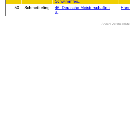
Schwimmfes...
50
Schmetterling
46. Deutsche Meisterschaften
Hann
d...
Anzahl Datenbankzugr