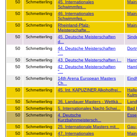
50
Schmetterling
45. Internationales
Main
Schwimmfes...
50
Schmetterling
46. Internationales
Main
Schwimmfes...
50
Schmetterling
Rheinland-Pfalz-
Main
Meisterschafte...
50
Schmetterling
45. Deutsche Meisterschaften
Sind
d...
50
Schmetterling
44. Deutsche Meisterschaften
Dort
"...
50
Schmetterling
43. Deutsche Meisterschaften i...
Hann
50
Schmetterling
42. Deutsche Meisterschaften
Ham
"...
50
Schmetterling
14th Arena European Masters
Eind
Ch...
50
Schmetterling
45. Int. KAPUZINER Alkoholfrei...
Hall
Kulm
50
Schmetterling
36. Landauer Masters - Wettkä...
Land
50
Schmetterling
5. Internationales Nacht-Schwi...
Bad 
50
Schmetterling
4. Deutsche
Esse
Kurzbahnmeistersch...
50
Schmetterling
25. Internationale Masters mit...
Gau-
50
Schmetterling
47. Internationales
Main