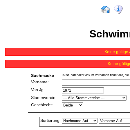
Schwim
Keine gültig
Keine gülti
Suchmaske
% ist Platzhalter.
A%
im Vornamen findet alle, die
Vorname:
Von Jg:
Stammverein:
Geschlecht:
Sortierung: