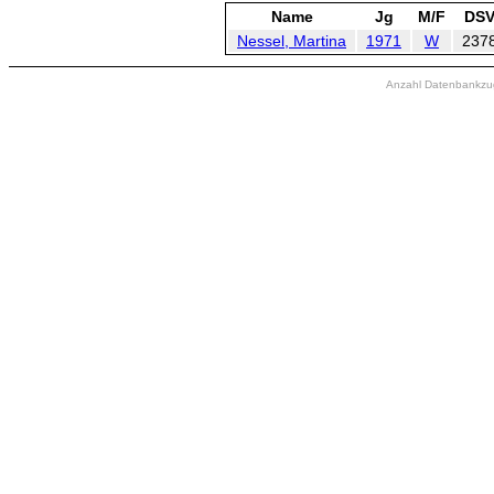
Name
Jg
M/F
DSV
Nessel, Martina
1971
W
237
Anzahl Datenbankzugr